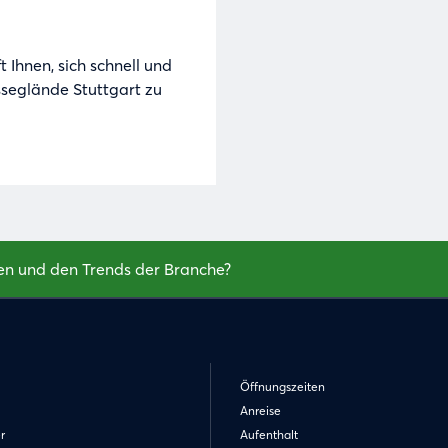
Noch nicht angemeldet?
 Ihnen, sich schnell und
Jetzt registrieren
seglände Stuttgart zu
en und den Trends der Branche?
Öffnungszeiten
Anreise
r
Aufenthalt