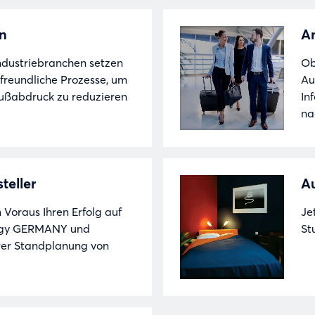
en
An
ndustriebranchen setzen
Ob
freundliche Prozesse, um
Au
Fußabdruck zu reduzieren
In
na
teller
Au
 Voraus Ihren Erfolg auf
Je
Login
logy GERMANY und
St
Ihrer Standplanung von
Einloggen
Passwort vergessen?