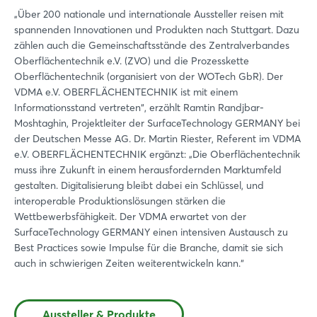
„Über 200 nationale und internationale Aussteller reisen mit
spannenden Innovationen und Produkten nach Stuttgart. Dazu
zählen auch die Gemeinschaftsstände des Zentralverbandes
Oberflächentechnik e.V. (ZVO) und die Prozesskette
Oberflächentechnik (organisiert von der WOTech GbR). Der
VDMA e.V. OBERFLÄCHENTECHNIK ist mit einem
Informationsstand vertreten“, erzählt Ramtin Randjbar-
Moshtaghin, Projektleiter der SurfaceTechnology GERMANY bei
der Deutschen Messe AG. Dr. Martin Riester, Referent im VDMA
e.V. OBERFLÄCHENTECHNIK ergänzt: „Die Oberflächentechnik
muss ihre Zukunft in einem herausfordernden Marktumfeld
gestalten. Digitalisierung bleibt dabei ein Schlüssel, und
interoperable Produktionslösungen stärken die
Login
Wettbewerbsfähigkeit. Der VDMA erwartet von der
SurfaceTechnology GERMANY einen intensiven Austausch zu
Best Practices sowie Impulse für die Branche, damit sie sich
Einloggen
auch in schwierigen Zeiten weiterentwickeln kann.“
Passwort vergessen?
Aussteller & Produkte