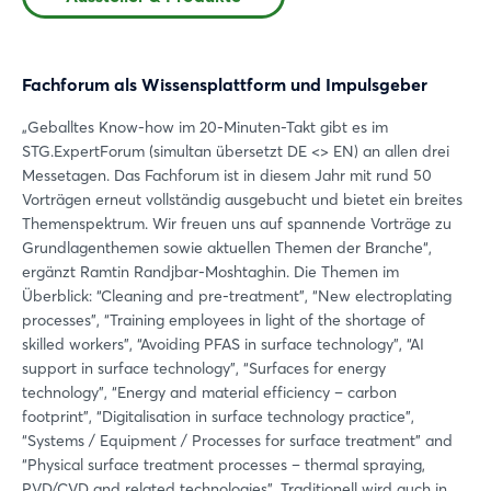
Noch nicht angemeldet?
Jetzt registrieren
Fachforum als Wissensplattform und Impulsgeber
„Geballtes Know-how im 20-Minuten-Takt gibt es im
STG.ExpertForum (simultan übersetzt DE <> EN) an allen drei
Messetagen. Das Fachforum ist in diesem Jahr mit rund 50
Vorträgen erneut vollständig ausgebucht und bietet ein breites
Themenspektrum. Wir freuen uns auf spannende Vorträge zu
Grundlagenthemen sowie aktuellen Themen der Branche“,
ergänzt Ramtin Randjbar-Moshtaghin. Die Themen im
Überblick: “Cleaning and pre-treatment”, “New electroplating
processes”, “Training employees in light of the shortage of
skilled workers”, “Avoiding PFAS in surface technology”, “AI
support in surface technology”, “Surfaces for energy
technology”, “Energy and material efficiency – carbon
footprint”, “Digitalisation in surface technology practice”,
“Systems / Equipment / Processes for surface treatment” and
“Physical surface treatment processes – thermal spraying,
PVD/CVD and related technologies”. Traditionell wird auch in