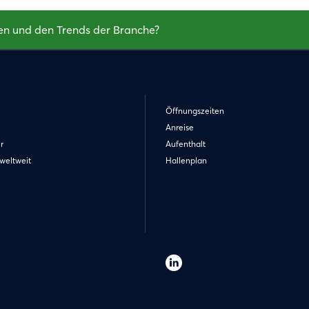
en und den Trends der Branche?
Öffnungszeiten
Anreise
r
Aufenthalt
weltweit
Hallenplan