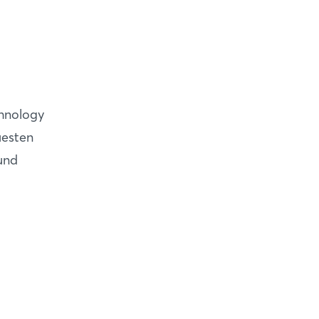
chnology
esten
und