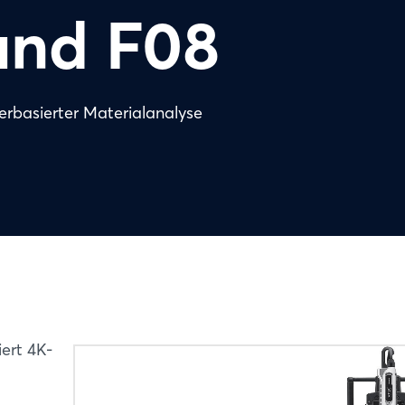
and F08
serbasierter Materialanalyse
ert 4K-