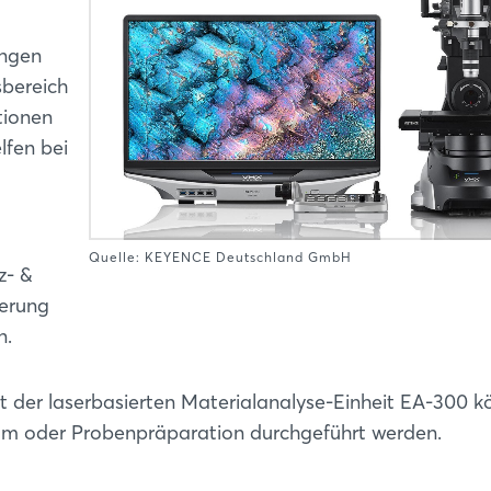
ungen
sbereich
tionen
lfen bei
Login
Quelle: KEYENCE Deutschland GmbH
Einloggen
z- &
gerung
Passwort vergessen?
n.
Noch nicht angemeldet?
t der laserbasierten Materialanalyse-Einheit EA-300 
m oder Probenpräparation durchgeführt werden.
Jetzt registrieren