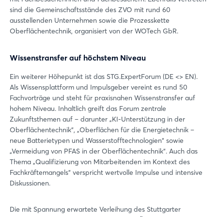
sind die Gemeinschaftsstände des ZVO mit rund 60
ausstellenden Unternehmen sowie die Prozesskette
Oberflächentechnik, organisiert von der WOTech GbR.
Wissenstransfer auf höchstem Niveau
Ein weiterer Höhepunkt ist das STG.ExpertForum (DE <> EN).
Als Wissensplattform und Impulsgeber vereint es rund 50
Fachvorträge und steht für praxisnahen Wissenstransfer auf
hohem Niveau. Inhaltlich greift das Forum zentrale
Zukunftsthemen auf – darunter „KI-Unterstützung in der
Login
Oberflächentechnik“, „Oberflächen für die Energietechnik –
neue Batterietypen und Wasserstofftechnologien“ sowie
„Vermeidung von PFAS in der Oberflächentechnik“. Auch das
Einloggen
Thema „Qualifizierung von Mitarbeitenden im Kontext des
Fachkräftemangels“ verspricht wertvolle Impulse und intensive
Passwort vergessen?
Diskussionen.
Noch nicht angemeldet?
Die mit Spannung erwartete Verleihung des Stuttgarter